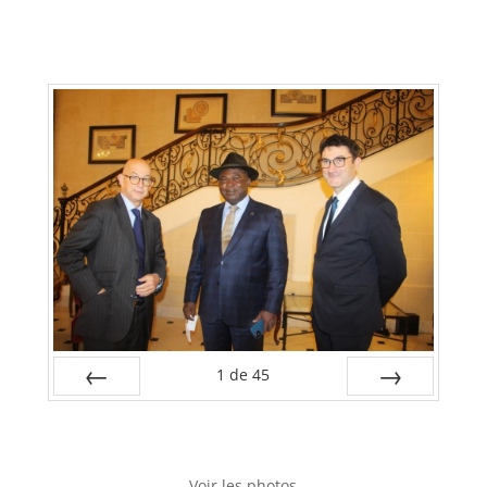
1
de
45
Préc
Suiv.
Voir les photos