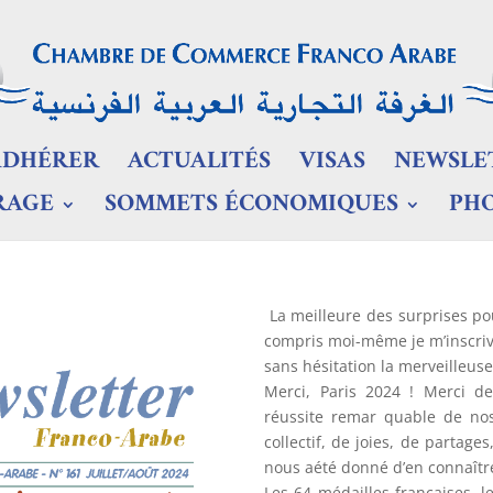
ADHÉRER
ACTUALITÉS
VISAS
NEWSLE
RAGE
SOMMETS ÉCONOMIQUES
PH
La meilleure des surprises pou
compris moi-même je m’inscriva
sans hésitation la merveilleus
Merci, Paris 2024 ! Merci d
réussite remar quable de nos
collectif, de joies, de partage
nous aété donné d’en connaîtr
Les 64 médailles françaises, le