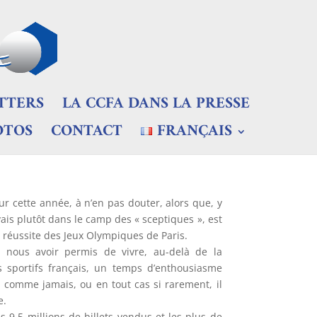
TTERS
LA CCFA DANS LA PRESSE
OTOS
CONTACT
FRANÇAIS
r cette année, à n’en pas douter, alors que, y
is plutôt dans le camp des « sceptiques », est
e réussite des Jeux Olympiques de Paris.
e nous avoir permis de vivre, au-delà de la
 sportifs français, un temps d’enthousiasme
s, comme jamais, ou en tout cas si rarement, il
e.
s 9,5 millions de billets vendus et les plus de