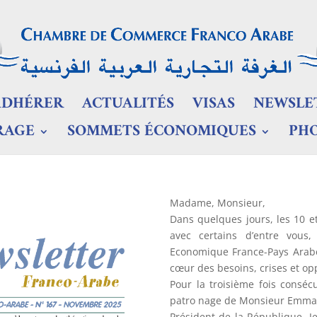
ADHÉRER
ACTUALITÉS
VISAS
NEWSLE
RAGE
SOMMETS ÉCONOMIQUES
PH
Madame, Monsieur,
Dans quelques jours, les 10 
avec certains d’entre vou
Economique France-Pays Arabes
cœur des besoins, crises et o
Pour la troisième fois conséc
patro nage de Monsieur Emma
Président de la République. J