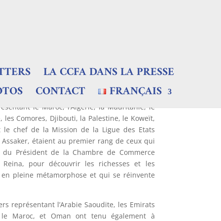
TTERS
LA CCFA DANS LA PRESSE
OTOS
CONTACT
FRANÇAIS
entant le Maroc, l’Algérie, la Mauritanie, le
 les Comores, Djibouti, la Palestine, le Koweït,
t le chef de la Mission de la Ligue des Etats
s Assaker, étaient au premier rang de ceux qui
ion du Président de la Chambre de Commerce
 Reina, pour découvrir les richesses et les
e en pleine métamorphose et qui se réinvente
ers représentant l’Arabie Saoudite, les Emirats
, le Maroc, et Oman ont tenu également à