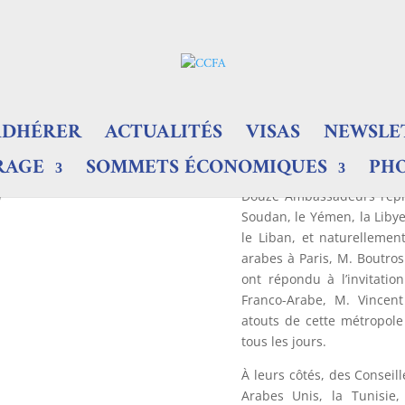
ADHÉRER
ACTUALITÉS
VISAS
NEWSLE
RAGE
SOMMETS ÉCONOMIQUES
PH
9
Douze Ambassadeurs représ
Soudan, le Yémen, la Libye,
le Liban, et naturellemen
arabes à Paris, M. Boutro
ont répondu à l’invitat
Franco-Arabe, M. Vincent
atouts de cette métropol
tous les jours.
À leurs côtés, des Conseill
Arabes Unis, la Tunisie