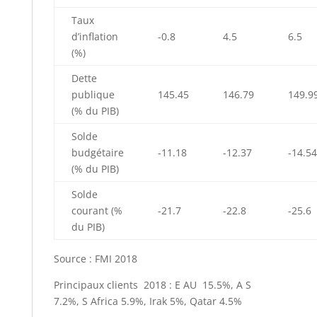
Taux
d’inflation
-0.8
4.5
6.5
(%)
Dette
publique
145.45
146.79
149.9
(% du PIB)
Solde
budgétaire
-11.18
-12.37
-14.54
(% du PIB)
Solde
courant (%
-21.7
-22.8
-25.6
du PIB)
Source : FMI 2018
Principaux clients 2018 : E AU 15.5%, A S
7.2%, S Africa 5.9%, Irak 5%, Qatar 4.5%