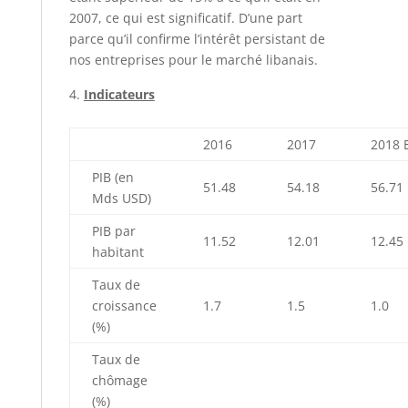
2007, ce qui est significatif. D’une part
parce qu’il confirme l’intérêt persistant de
nos entreprises pour le marché libanais.
Indicateurs
2016
2017
2018 
PIB (en
51.48
54.18
56.71
Mds USD)
PIB par
11.52
12.01
12.45
habitant
Taux de
croissance
1.7
1.5
1.0
(%)
Taux de
chômage
(%)