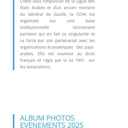
F
Créée sous l’impulsion de la Ligue des
r
Etats Arabes et d’un ancien ministre
a
du Général de Gaulle, la CCFA est
n
organisée sur une base
c
e
institutionnelle strictement
-
paritaire qui en fait sa singularité et
P
sa force par son partenariat avec les
a
y
organisations économiques des pays
s
arabes. Elle est soumise au droit
A
français et régie par la loi 1901 sur
r
les
associations.
a
M
b
a
e
t
s
i
2
n
0
é
2
e
3
I
U
A
n
ALBUM PHOTOS
d
p
EVENEMENTS 2025
u
a