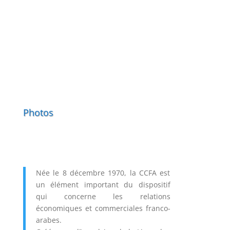
Q
u
a
t
r
i
è
m
e
S
o
m
m
Photos
e
t
E
c
o
n
Née le 8 décembre 1970, la CCFA est
o
m
un élément important du dispositif
i
qui concerne les relations
q
économiques et commerciales franco-
u
arabes.
e