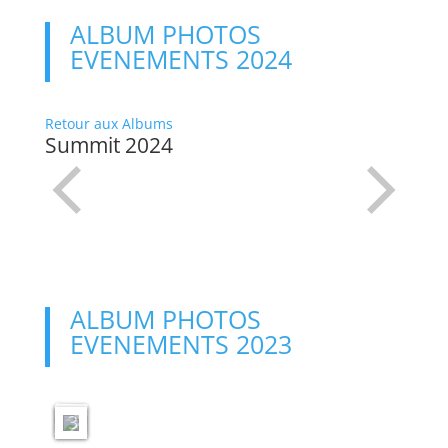
n
m
ALBUM PHOTOS
o
EVENEMENTS 2024
n
d
e
e
Retour aux Albums
n
Summit 2024
c
r
i
s
e
_
1
5
m
a
ALBUM PHOTOS
r
EVENEMENTS 2023
s
2
0
2
3