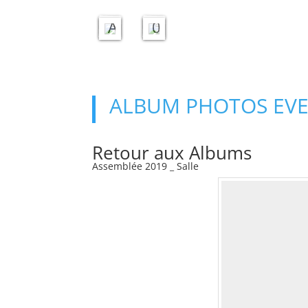
F
2
A
0
ALBUM PHOTOS EV
Retour aux Albums
Assemblée 2019 _ Salle