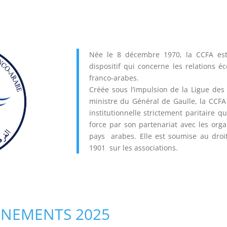
r
R
i
e
e
i
f
n
i
a
n
«
,
Née le 8 décembre 1970, la CCFA es
g
A
o
dispositif qui concerne les relations 
s
m
n
franco-arabes.
»
b
t
Créée sous l’impulsion de la Ligue des
J
a
r
L
ministre du Général de Gaulle, la CCFA
O
s
e
'
institutionnelle strictement paritaire qu
R
s
ç
i
force par son partenariat avec les or
D
a
u
n
pays arabes. Elle est soumise au droit 
A
d
S
d
1901 sur les
associations.
N
o
E
u
I
r
M
s
E
s
.
t
–
‘
M
r
O
c
o
i
ENEMENTS 2025
M
o
h
e
S
A
u
a
n