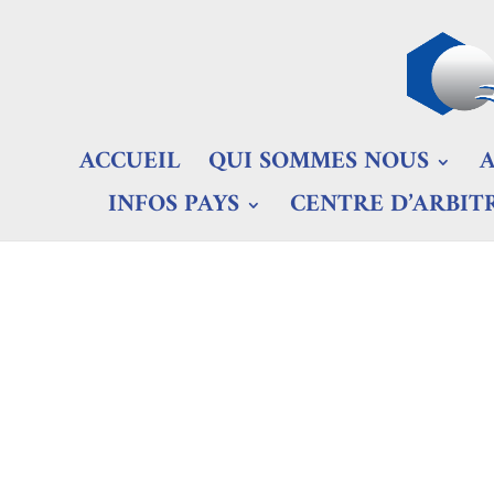
ACCUEIL
QUI SOMMES NOUS
INFOS PAYS
CENTRE D’ARBIT
Q
u
a
t
r
i
è
Egypte, d
m
e
S