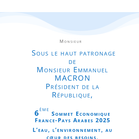
10-1
matin
Monsieur
Salon
Sous le haut patronage
de
de
Monsieur
Emmanuel
M
MACRON
Président de la
9bi
République,
d’Iéna
ème
6
Sommet Economique
France-Pays Arabes
2025
L’eau, l’environnement, au
cœur des besoins,