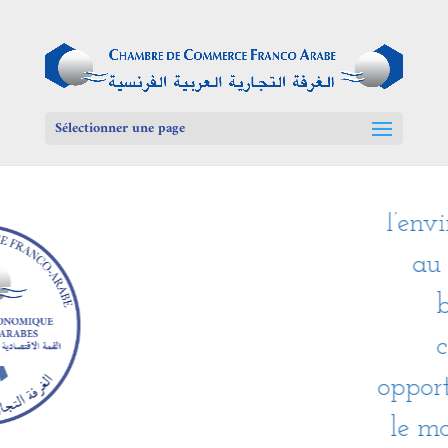
M
Prés
Ré
Sélectionner une page
l’env
au
b
c
oppor
le m