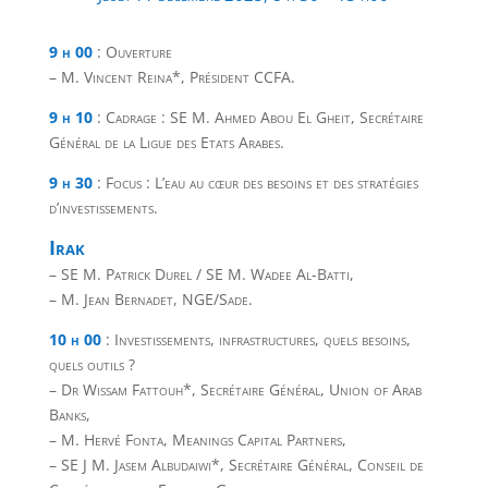
9 h 00
: Ouverture
– M. Vincent Reina*, Président CCFA.
9 h 10
: Cadrage : SE M. Ahmed Abou El Gheit, Secrétaire
Général de la Ligue des Etats Arabes.
9 h 30
: Focus : L’eau au cœur des besoins et des stratégies
d’investissements.
Irak
– SE M. Patrick Durel / SE M. Wadee Al-Batti,
– M. Jean Bernadet, NGE/Sade.
10 h 00
: Investissements, infrastructures, quels besoins,
quels outils ?
– Dr Wissam Fattouh*, Secrétaire Général, Union of Arab
Banks,
– M. Hervé Fonta, Meanings Capital Partners,
– SE J M. Jasem Albudaiwi*, Secrétaire Général, Conseil de