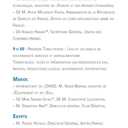
économique, ministère de l’Europe et des Affaires étrangères,
– SE M. Ayeid Mousseid Yahya, Ambassadeur de la République
de Djibouti en France, Doyen du corps diplomatique arabe en
France,
– Dr Khaled Hanafy*, Secrétaire Général, Union des
Chambres Arabes.
9 h 50
: Première Table-ronde : l’eau et les enjeux de
souveraineté agricole et agroalimentaire
Thématiques : accès et préservation des ressources en eau,
besoins, productions locales, souveraineté, exportations
Maroc
– représentant de l’ONEE, M. Nizar Baraka, ministre de
l’Équipement et de l’Eau,
– SE Mme Samira Sitail*, SE M. Christophe Lecourtier,
– M. Sébastien Abis*, Directeur général, Club Déméter,
Egypte
– M. Pascal Voyeau, Directeur Général, Antéa France.