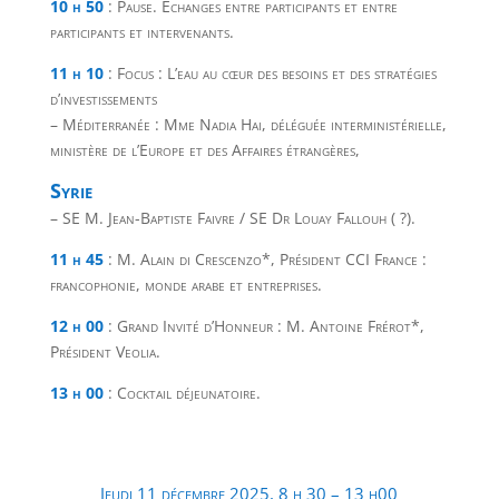
10 h 50
: Pause. Echanges entre participants et entre
participants et intervenants.
11 h 10
: Focus : L’eau au cœur des besoins et des stratégies
d’investissements
– Méditerranée : Mme Nadia Hai, déléguée interministérielle,
ministère de l’Europe et des Affaires étrangères,
Syrie
– SE M. Jean-Baptiste Faivre / SE Dr Louay Fallouh ( ?).
11 h 45
: M. Alain di Crescenzo*, Président CCI France :
francophonie, monde arabe et entreprises.
12 h 00
: Grand Invité d’Honneur : M. Antoine Frérot*,
Président Veolia.
13 h 00
: Cocktail déjeunatoire.
Jeudi 11 décembre 2025, 8 h 30 – 13 h0
0