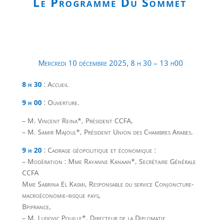
Le Programme Du Sommet
Mercredi 10 décembre 2025, 8 h 30 – 13 h0
0
8 h 30
: Accueil
9 h 00
: Ouverture.
– M. Vincent Reina*, Président CCFA,
– M. Samir Majoul*, Président Union des Chambres Arabes.
9 h 20
: Cadrage géopolitique et économique :
– Modération : Mme Rayanne Kanaan*, Secrétaire Générale
CCFA
Mme Sabrina El Kasmi, Responsable du service Conjoncture-
macroéconomie-risque pays,
Bpifrance,
– M. Ludovic Pouille*, Directeur de la Diplomatie