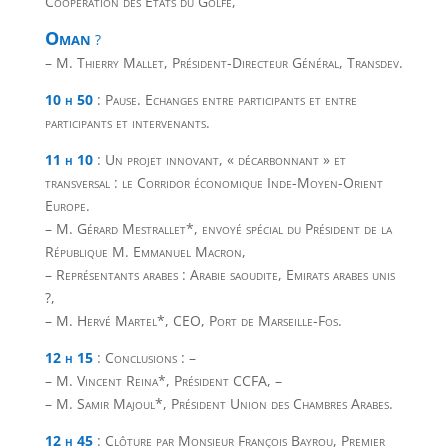
Coopération des Etats du Golfe,
Oman
?
– M. Thierry Mallet, Président-Directeur Général, Transdev.
10 h 50
: Pause. Echanges entre participants et entre
participants et intervenants.
11 h 10
: Un projet innovant, « décarbonnant » et
transversal : le Corridor économique Inde-Moyen-Orient
Europe.
– M. Gérard Mestrallet*, envoyé spécial du Président de la
République M. Emmanuel Macron,
– Représentants arabes : Arabie saoudite, Emirats arabes unis
?,
– M. Hervé Martel*, CEO, Port de Marseille-Fos.
12 h 15
: Conclusions : –
– M. Vincent Reina*, Président CCFA, –
– M. Samir Majoul*, Président Union des Chambres Arabes.
12 h 45
: Clôture par Monsieur François Bayrou, Premier