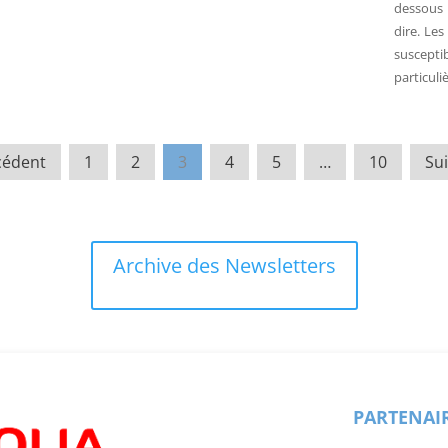
dessous 
dire. Les
suscep
particuli
cédent
1
2
3
4
5
…
10
Sui
Archive des Newsletters
PARTENAI