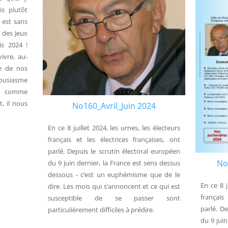
is plutôt
 est sans
e des Jeux
is 2024 !
ivre, au-
le de nos
housiasme
es, comme
, il nous
No160_Avril_Juin 2024
En ce 8 juillet 2024, les urnes, les électeurs
français et les électrices françaises, ont
parlé. Depuis le scrutin électoral européen
No
du 9 juin dernier, la France est sens dessus
dessous - c’est un euphémisme que de le
En ce 8 j
dire. Les mois qui s’annoncent et ce qui est
français
susceptible de se passer sont
parlé. D
particulièrement difficiles à prédire.
du 9 juin