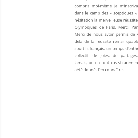
compris moi-même je m’inscriva
dans le camp des « sceptiques »,
hésitation la merveilleuse réussit
Olympiques de Paris. Merci, Par
Merci de nous avoir permis de v
delà de la réussite remar quab
sportifs français, un temps d’ent
collectif, de joies, de partag
jamais, ou en tout cas si rarement
aété donné d’en connaître.