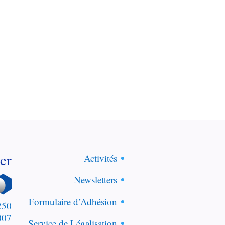
er
Activités
Newsletters
Formulaire d’Adhésion
, boulevard Saint-Germain
s - France
Service de Légalisation